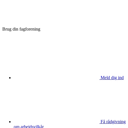
Brug din fagforening
Meld dig ind
Få rådgivning
om arbejdsvilkår