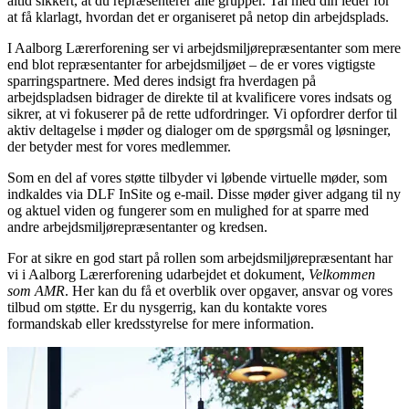
altid sikkert, at du repræsenterer alle grupper. Tal med din leder for
at få klarlagt, hvordan det er organiseret på netop din arbejdsplads.
I Aalborg Lærerforening ser vi arbejdsmiljørepræsentanter som mere
end blot repræsentanter for arbejdsmiljøet – de er vores vigtigste
sparringspartnere. Med deres indsigt fra hverdagen på
arbejdspladsen bidrager de direkte til at kvalificere vores indsats og
sikrer, at vi fokuserer på de rette udfordringer. Vi opfordrer derfor til
aktiv deltagelse i møder og dialoger om de spørgsmål og løsninger,
der betyder mest for vores medlemmer.
Som en del af vores støtte tilbyder vi løbende virtuelle møder, som
indkaldes via DLF InSite og e-mail. Disse møder giver adgang til ny
og aktuel viden og fungerer som en mulighed for at sparre med
andre arbejdsmiljørepræsentanter og kredsen.
For at sikre en god start på rollen som arbejdsmiljørepræsentant har
vi i Aalborg Lærerforening udarbejdet et dokument,
Velkommen
som AMR
. Her kan du få et overblik over opgaver, ansvar og vores
tilbud om støtte. Er du nysgerrig, kan du kontakte vores
formandskab eller kredsstyrelse for mere information.