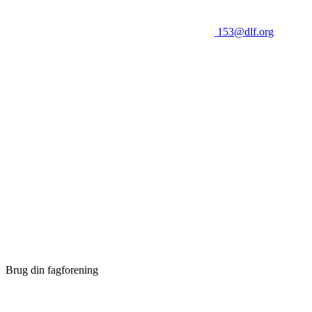
153@dlf.org
Brug din fagforening