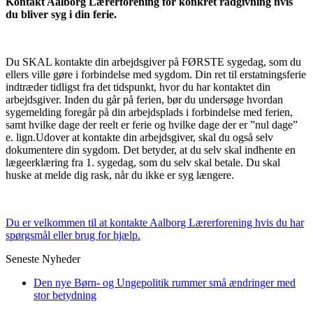
Kontakt Aalborg Lærerforening for konkret rådgivning hvis
du bliver syg i din ferie.
Du SKAL kontakte din arbejdsgiver på FØRSTE sygedag, som du
ellers ville gøre i forbindelse med sygdom. Din ret til erstatningsferie
indtræder tidligst fra det tidspunkt, hvor du har kontaktet din
arbejdsgiver. Inden du går på ferien, bør du undersøge hvordan
sygemelding foregår på din arbejdsplads i forbindelse med ferien,
samt hvilke dage der reelt er ferie og hvilke dage der er ”nul dage”
e. lign.Udover at kontakte din arbejdsgiver, skal du også selv
dokumentere din sygdom. Det betyder, at du selv skal indhente en
lægeerklæring fra 1. sygedag, som du selv skal betale. Du skal
huske at melde dig rask, når du ikke er syg længere.
Du er velkommen til at kontakte Aalborg Lærerforening hvis du har
spørgsmål eller brug for hjælp.
Seneste Nyheder
Den nye Børn- og Ungepolitik rummer små ændringer med
stor betydning